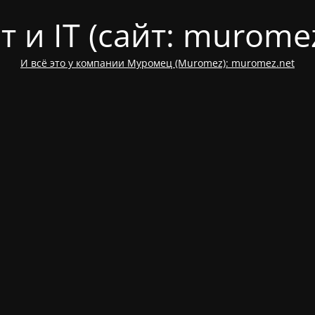
т и IT (cайт: muromez
И всё это у компании Муромец (Muromez): muromez.net