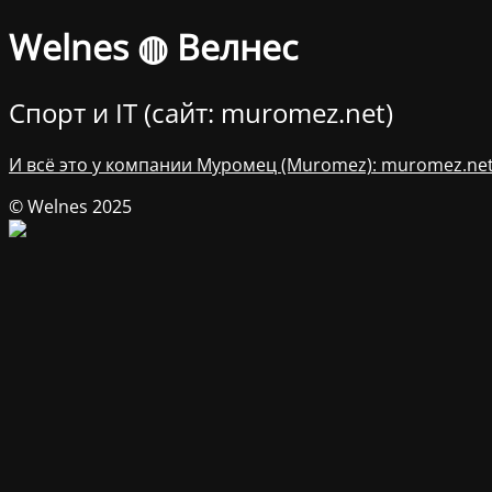
Welnes ◍ Велнес
Спорт и IT (cайт: muromez.net)
И всё это у компании Муромец (Muromez): muromez.ne
© Welnes 2025